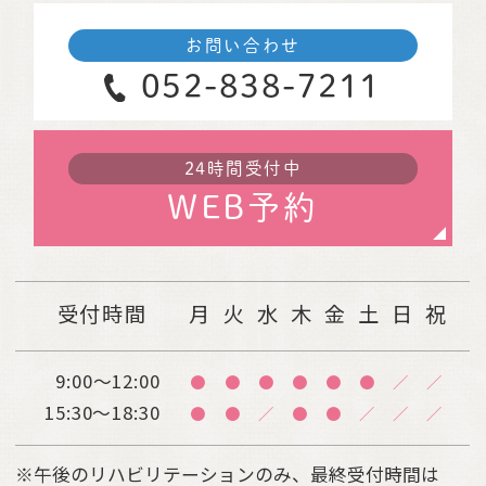
お問い合わせ
052-838-7211
24時間受付中
WEB予約
受付時間
月
火
水
木
金
土
日
祝
9:00～12:00
●
●
●
●
●
●
／
／
15:30～18:30
●
●
／
●
●
／
／
／
※午後のリハビリテーションのみ、最終受付時間は