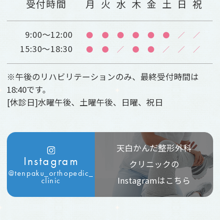
受付時間
月
火
水
木
金
土
日
祝
9:00～12:00
●
●
●
●
●
●
／
／
15:30～18:30
●
●
／
●
●
／
／
／
※午後のリハビリテーションのみ、最終受付時間は
18:40です。
[休診日]水曜午後、土曜午後、日曜、祝日
天白かんだ整形外科
Instagram
クリニックの
@tenpaku_orthopedic_
Instagramはこちら
clinic